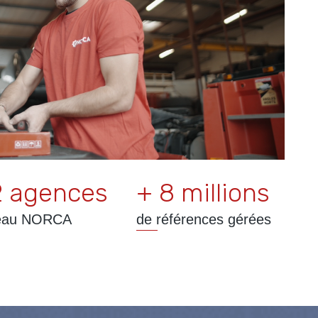
2 agences
+ 8 millions
eau NORCA
de références gérées