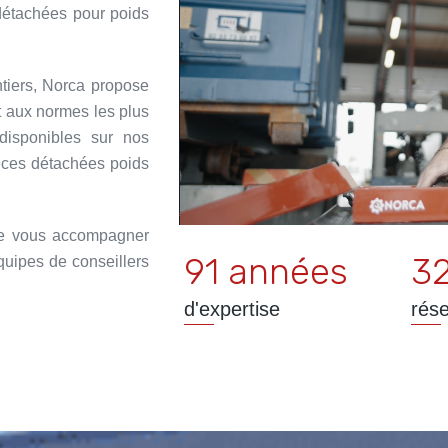
 détachées pour poids
ntiers, Norca propose
t aux normes les plus
disponibles sur nos
èces détachées poids
de vous accompagner
91 années
3
quipes de conseillers
d'expertise
rés